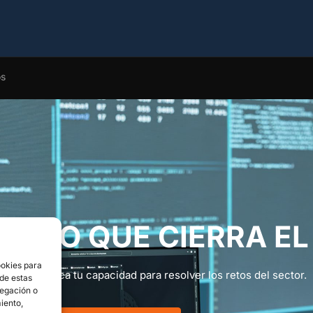
os
ENTO QUE CIERRA EL
ookies para
al que certifica tu capacidad para resolver los retos del sector.
 de estas
vegación o
miento,