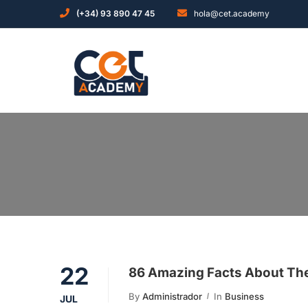
(+34) 93 890 47 45
hola@cet.academy
22
86 Amazing Facts About Th
By
Administrador
In
Business
JUL