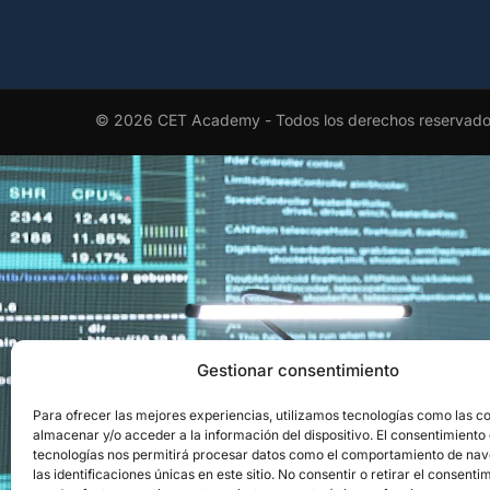
© 2026 CET Academy - Todos los derechos reservad
EL RECONOCIMI
Gestionar consentimiento
Para ofrecer las mejores experiencias, utilizamos tecnologías como las c
Obtén el aval ofici
almacenar y/o acceder a la información del dispositivo. El consentimiento
tecnologías nos permitirá procesar datos como el comportamiento de na
las identificaciones únicas en este sitio. No consentir o retirar el consenti