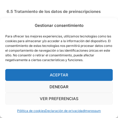
6.5 Tratamiento de los datos de preinscripciones
Gestionar consentimiento
En CENTRE ENSENYAMENTS TÈCNICS PENEDÈS SL
tratamos la información que nos facilitan las personas
Para ofrecer las mejores experiencias, utilizamos tecnologías como las
EL RECONOCIMIENTO QUE
cookies para almacenar y/o acceder a la información del dispositivo. El
interesadas con el fin de realizar la gestión
consentimiento de estas tecnologías nos permitirá procesar datos como
CIERRA EL CÍRCULO
administrativa de la preinscripción en los cursos
el comportamiento de navegación o las identificaciones únicas en este
ofrecidos. En caso de que no facilite sus datos
sitio. No consentir o retirar el consentimiento, puede afectar
Obtén el aval oficial que certifica tu capacidad para resolver
negativamente a ciertas características y funciones.
personales, no podremos cumplir con las
los retos del sector.
funcionalidades descritas anteriormente. No se
tomarán decisiones automatizadas a partir de los datos
ACEPTAR
facilitados.
VER CERTIFICACIONES
DENEGAR
¿Durante cuánto tiempo conservaremos sus datos?
VER PREFERENCIAS
Pôlítica de cookies
Declaración de privacidad
Impressum
Los datos se conservarán mientras el interesado no