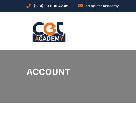
(+34) 93 890 47 45
hola@cet.academy
ACCOUNT