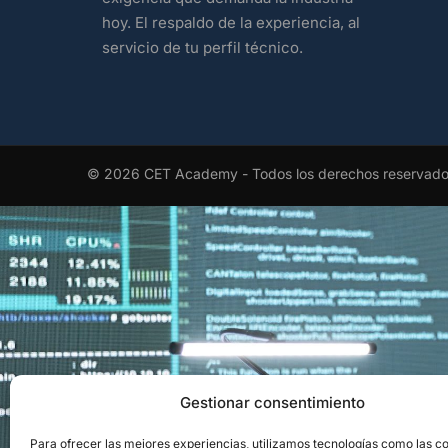
hoy. El respaldo de la experiencia, al
servicio de tu perfil técnico.
© 2026 CET Academy - Todos los derechos reservad
EL RECONOCIMI
Gestionar consentimiento
Para ofrecer las mejores experiencias, utilizamos tecnologías como las c