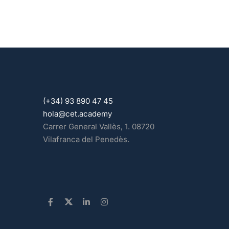
(+34) 93 890 47 45
hola@cet.academy
Carrer General Vallès, 1. 08720
Vilafranca del Penedès.