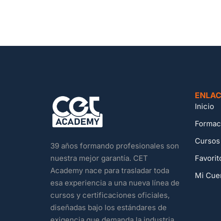
ENLAC
Inicio
Formac
Cursos
39 años formando profesionales son
Favorit
nuestra mejor garantía. CET
Academy nace para trasladar toda
Mi Cue
esa experiencia a una nueva línea de
cursos y certificaciones oficiales,
diseñadas bajo los estándares de
exigencia que demanda la industria