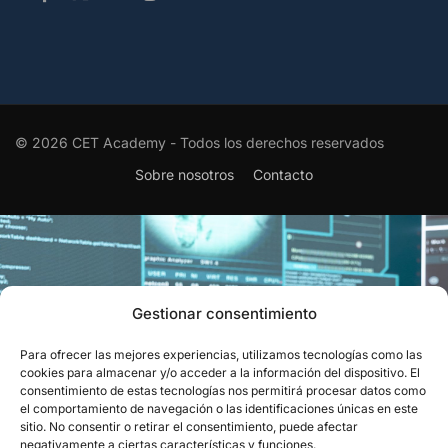
© 2026 CET Academy - Todos los derechos reservados
Sobre nosotros
Contacto
Gestionar consentimiento
Para ofrecer las mejores experiencias, utilizamos tecnologías como las
EL RECONOCIMIENTO QUE
cookies para almacenar y/o acceder a la información del dispositivo. El
consentimiento de estas tecnologías nos permitirá procesar datos como
CIERRA EL CÍRCULO
el comportamiento de navegación o las identificaciones únicas en este
sitio. No consentir o retirar el consentimiento, puede afectar
Obtén el aval oficial que certifica tu capacidad para resolver
negativamente a ciertas características y funciones.