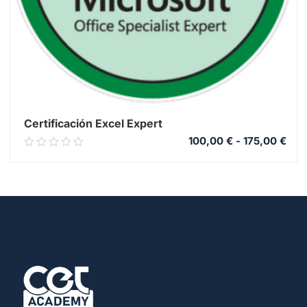
Certificación Excel Expert
100,00
€
-
175,00
€
0.00
out
of
5