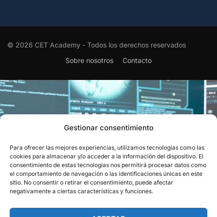
© 2026 CET Academy - Todos los derechos reservados
Sobre nosotros
Contacto
Gestionar consentimiento
Para ofrecer las mejores experiencias, utilizamos tecnologías como las
EL RECONOCIMIENTO QUE
cookies para almacenar y/o acceder a la información del dispositivo. El
consentimiento de estas tecnologías nos permitirá procesar datos como
CIERRA EL CÍRCULO
el comportamiento de navegación o las identificaciones únicas en este
sitio. No consentir o retirar el consentimiento, puede afectar
Obtén el aval oficial que certifica tu capacidad para resolver
negativamente a ciertas características y funciones.
los retos del sector.