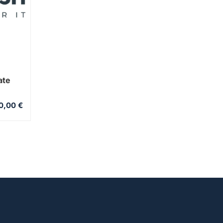
ate
0,00
€