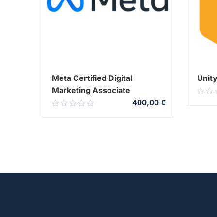
Meta Certified Digital
Unity
Marketing Associate
0.0
400,00
€
0.00
out
out
of
of
5
5