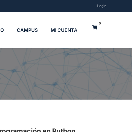
Login
0
TO
CAMPUS
MI CUENTA
rogramación en Python