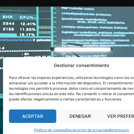
EL RECONOCIMI
Gestionar consentimiento
Para ofrecer las mejores experiencias, utilizamos tecnologías como las c
Obtén el aval ofici
almacenar y/o acceder a la información del dispositivo. El consentimiento
tecnologías nos permitirá procesar datos como el comportamiento de na
las identificaciones únicas en este sitio. No consentir o retirar el consenti
puede afectar negativamente a ciertas características y funciones.
ACEPTAR
DENEGAR
VER PREFE
Pôlítica de cookies
Declaración de privacidad
Impressum