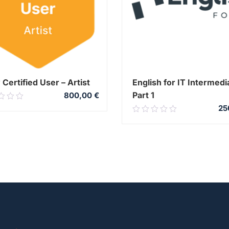
 Certified User – Artist
English for IT Intermedi
Part 1
800,00
€
0
25
0.00
out
of
5