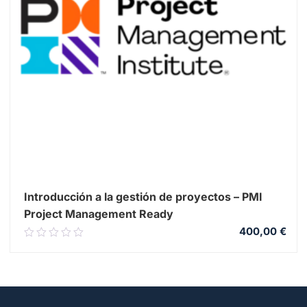
Introducción a la gestión de proyectos – PMI
Project Management Ready
400,00
€
0.00
out
of
5