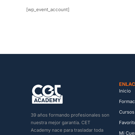
[wp_event_account]
ENLAC
Inicio
Formac
Cursos
39 años formando profesionales son
Favorit
nuestra mejor garantía. CET
Academy nace para trasladar toda
Mi Cue