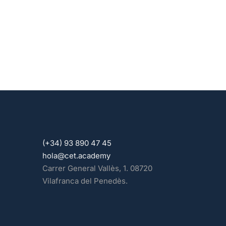
(+34) 93 890 47 45
hola@cet.academy
Carrer General Vallès, 1. 08720
Vilafranca del Penedès.