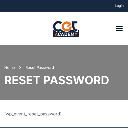
Login
Home
Reset Password
RESET PASSWORD
[wp_event_reset_password]