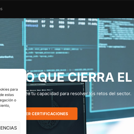
os
ENTO QUE CIERRA EL
ookies para
al que certifica tu capacidad para resolver los retos del sector.
 de estas
vegación o
miento,
VER CERTIFICACIONES
RENCIAS