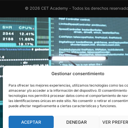
© 2026 CET Academy - Todos los derechos reservad
EL RECONOCIMI
Gestionar consentimiento
Para ofrecer las mejores experiencias, utilizamos tecnologías como las c
Obtén el aval ofici
almacenar y/o acceder a la información del dispositivo. El consentimiento
tecnologías nos permitirá procesar datos como el comportamiento de na
las identificaciones únicas en este sitio. No consentir o retirar el consenti
puede afectar negativamente a ciertas características y funciones.
ACEPTAR
DENEGAR
VER PREFE