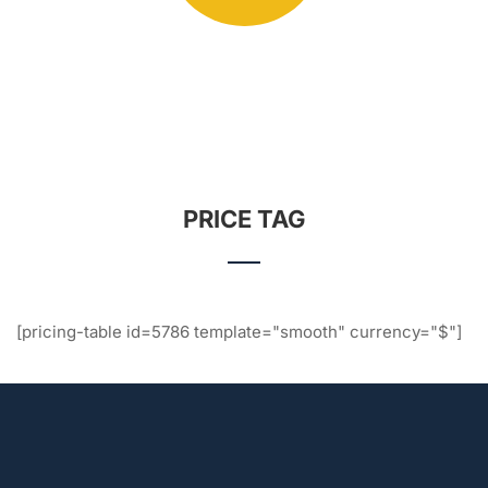
ME
PRICE TAG
[pricing-table id=5786 template="smooth" currency="$"]