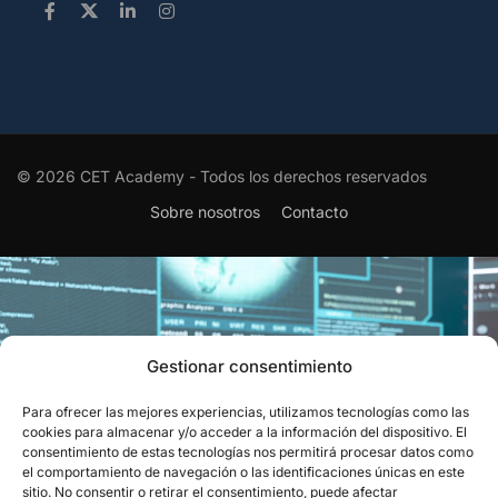
© 2026 CET Academy - Todos los derechos reservados
Sobre nosotros
Contacto
Gestionar consentimiento
Para ofrecer las mejores experiencias, utilizamos tecnologías como las
EL RECONOCIMIENTO QUE
cookies para almacenar y/o acceder a la información del dispositivo. El
consentimiento de estas tecnologías nos permitirá procesar datos como
CIERRA EL CÍRCULO
el comportamiento de navegación o las identificaciones únicas en este
sitio. No consentir o retirar el consentimiento, puede afectar