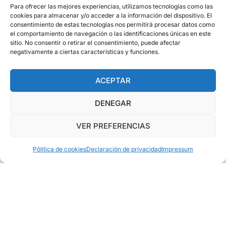
Para ofrecer las mejores experiencias, utilizamos tecnologías como las
EL RECONOCIMIENTO QUE
cookies para almacenar y/o acceder a la información del dispositivo. El
consentimiento de estas tecnologías nos permitirá procesar datos como
CIERRA EL CÍRCULO
el comportamiento de navegación o las identificaciones únicas en este
sitio. No consentir o retirar el consentimiento, puede afectar
Obtén el aval oficial que certifica tu capacidad para resolver
negativamente a ciertas características y funciones.
los retos del sector.
ACEPTAR
VER CERTIFICACIONES
DENEGAR
VER PREFERENCIAS
Pôlítica de cookies
Declaración de privacidad
Impressum