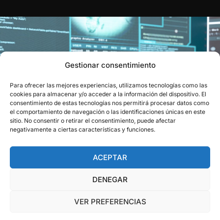
Gestionar consentimiento
Para ofrecer las mejores experiencias, utilizamos tecnologías como las
EL RECONOCIMIENTO QUE
cookies para almacenar y/o acceder a la información del dispositivo. El
consentimiento de estas tecnologías nos permitirá procesar datos como
CIERRA EL CÍRCULO
el comportamiento de navegación o las identificaciones únicas en este
sitio. No consentir o retirar el consentimiento, puede afectar
Obtén el aval oficial que certifica tu capacidad para resolver
negativamente a ciertas características y funciones.
los retos del sector.
ACEPTAR
VER CERTIFICACIONES
DENEGAR
VER PREFERENCIAS