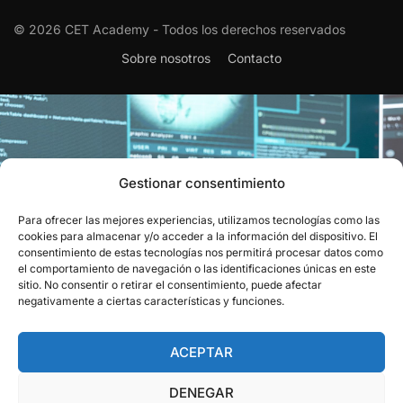
© 2026 CET Academy - Todos los derechos reservados
Sobre nosotros
Contacto
Gestionar consentimiento
Para ofrecer las mejores experiencias, utilizamos tecnologías como las
EL RECONOCIMIENTO QUE
cookies para almacenar y/o acceder a la información del dispositivo. El
consentimiento de estas tecnologías nos permitirá procesar datos como
CIERRA EL CÍRCULO
el comportamiento de navegación o las identificaciones únicas en este
sitio. No consentir o retirar el consentimiento, puede afectar
Obtén el aval oficial que certifica tu capacidad para resolver
negativamente a ciertas características y funciones.
los retos del sector.
ACEPTAR
VER CERTIFICACIONES
DENEGAR