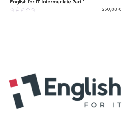
English for IT Intermediate Part 1
250,00
€
0.00
out
of
5