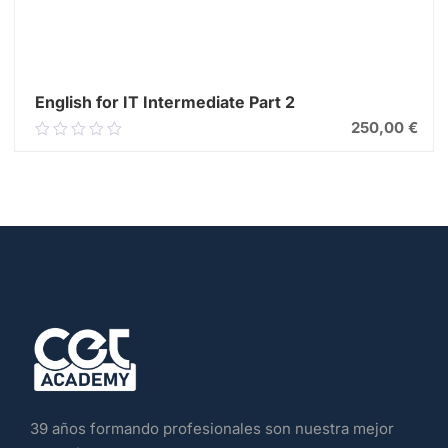
English for IT Intermediate Part 2
250,00
€
0.00
out
of
5
39 años formando profesionales son nuestra mejor