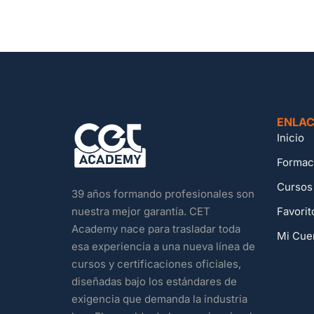
ENLAC
Inicio
Formac
Cursos
39 años formando profesionales son
Favorit
nuestra mejor garantía. CET
Academy nace para trasladar toda
Mi Cue
esa experiencia a una nueva línea de
cursos y certificaciones oficiales,
diseñadas bajo los estándares de
exigencia que demanda la industria