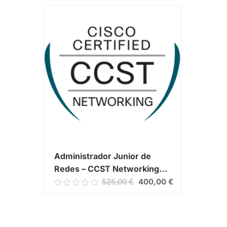
Administrador Junior de
Redes – CCST Networking
Certification
525,00
€
400,00
€
0.00
out
of
5