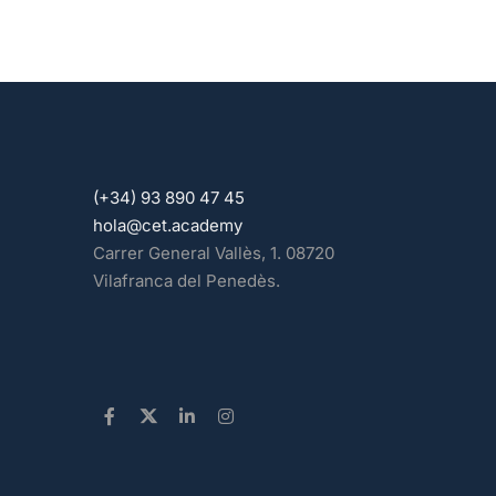
(+34) 93 890 47 45
hola@cet.academy
Carrer General Vallès, 1. 08720
Vilafranca del Penedès.