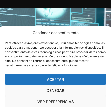
Gestionar consentimiento
Para ofrecer las mejores experiencias, utilizamos tecnologías como las
EL RECONOCIMIENTO QUE
cookies para almacenar y/o acceder a la información del dispositivo. El
consentimiento de estas tecnologías nos permitirá procesar datos como
CIERRA EL CÍRCULO
el comportamiento de navegación o las identificaciones únicas en este
sitio. No consentir o retirar el consentimiento, puede afectar
Obtén el aval oficial que certifica tu capacidad para resolver
negativamente a ciertas características y funciones.
los retos del sector.
ACEPTAR
VER CERTIFICACIONES
DENEGAR
VER PREFERENCIAS