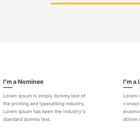
I'm a Nominee
I'm a
Lorem Ipsum is simply dummy text of
Lorem i
the printing and typesetting industry.
consect
Lorem Ipsum has been the industry's
eiusmod
standard dummy text.
dolore 