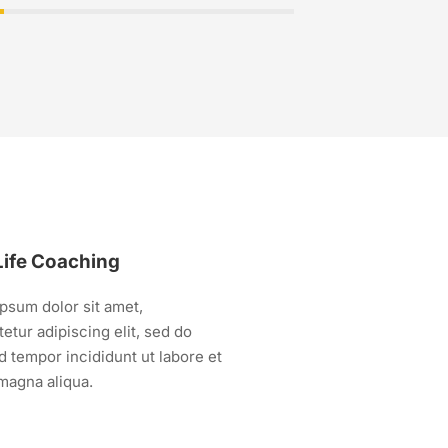
 Life Coaching
Lorem ipsum 
psum dolor sit amet,
Lorem ipsum dolo
etur adipiscing elit, sed do
consectetur adip
 tempor incididunt ut labore et
eiusmod tempor i
magna aliqua.
dolore magna ali