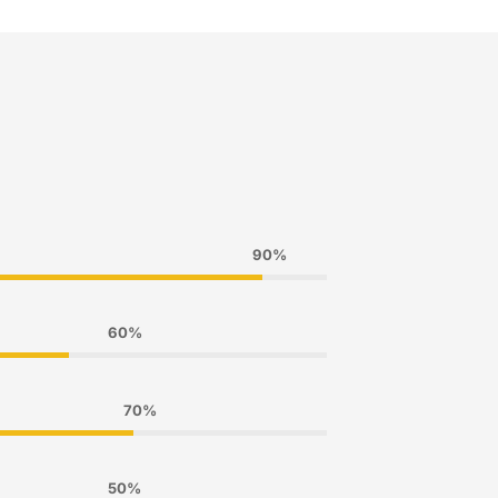
90%
60%
70%
50%