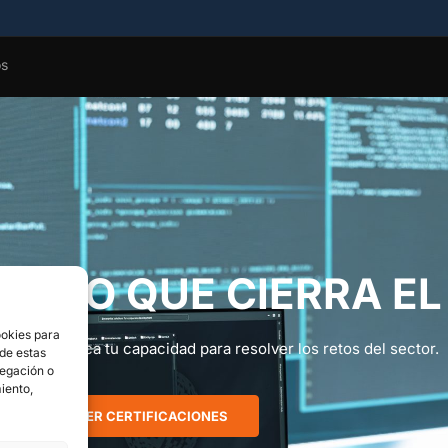
os
ENTO QUE CIERRA EL
ookies para
al que certifica tu capacidad para resolver los retos del sector.
 de estas
vegación o
miento,
VER CERTIFICACIONES