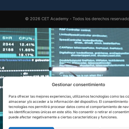
© 2026 CET Academy - Todos los derechos reservad
EL RECONOCIMI
Gestionar consentimiento
Para ofrecer las mejores experiencias, utilizamos tecnologías como las c
Obtén el aval ofici
almacenar y/o acceder a la información del dispositivo. El consentimiento
tecnologías nos permitirá procesar datos como el comportamiento de na
las identificaciones únicas en este sitio. No consentir o retirar el consenti
puede afectar negativamente a ciertas características y funciones.