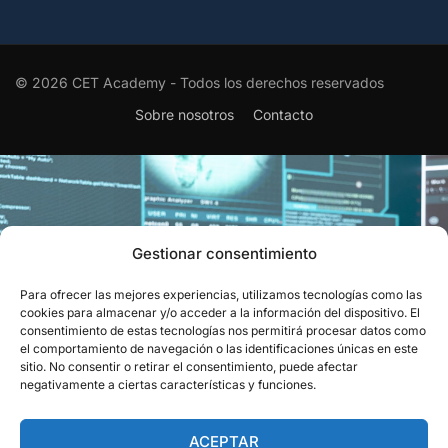
© 2026 CET Academy - Todos los derechos reservados
Sobre nosotros
Contacto
Gestionar consentimiento
Para ofrecer las mejores experiencias, utilizamos tecnologías como las
EL RECONOCIMIENTO QUE
cookies para almacenar y/o acceder a la información del dispositivo. El
consentimiento de estas tecnologías nos permitirá procesar datos como
CIERRA EL CÍRCULO
el comportamiento de navegación o las identificaciones únicas en este
sitio. No consentir o retirar el consentimiento, puede afectar
Obtén el aval oficial que certifica tu capacidad para resolver
negativamente a ciertas características y funciones.
los retos del sector.
ACEPTAR